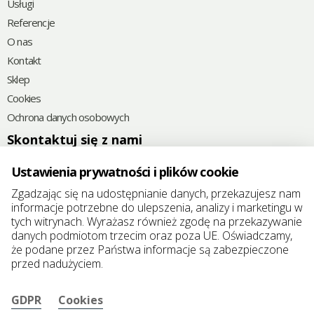
Usługi
Referencje
O nas
Kontakt
Sklep
Cookies
Ochrona danych osobowych
Skontaktuj się z nami
+48
785 592 382
Ustawienia prywatności i plików cookie
@
elkoplast@elkoplast.pl
Zgadzając się na udostępnianie danych, przekazujesz nam
informacje potrzebne do ulepszenia, analizy i marketingu w
Chróścina 6D
tych witrynach. Wyrażasz również zgodę na przekazywanie
49-345 Chróścina-Skorogoszcz, Polska
danych podmiotom trzecim oraz poza UE. Oświadczamy,
że podane przez Państwa informacje są zabezpieczone
REGON: 383321457
przed nadużyciem.
NIP/VAT: 7471914499
GDPR
Cookies