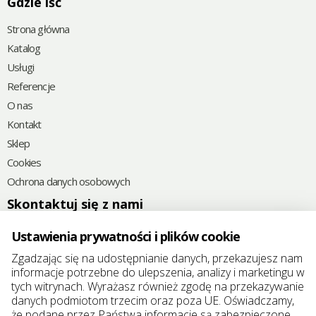
Gdzie iść
Strona główna
Katalog
Usługi
Referencje
O nas
Kontakt
Sklep
Cookies
Ochrona danych osobowych
Skontaktuj się z nami
+48
785 592 382
Ustawienia prywatności i plików cookie
@
elkoplast@elkoplast.pl
Zgadzając się na udostępnianie danych, przekazujesz nam
informacje potrzebne do ulepszenia, analizy i marketingu w
Chróścina 6D
tych witrynach. Wyrażasz również zgodę na przekazywanie
49-345 Chróścina-Skorogoszcz, Polska
danych podmiotom trzecim oraz poza UE. Oświadczamy,
że podane przez Państwa informacje są zabezpieczone
REGON: 383321457