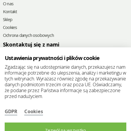
O nas
Kontakt
Sklep
Cookies
Ochrona danych osobowych
Skontaktuj się z nami
+48
785 592 382
Ustawienia prywatności i plików cookie
@
elkoplast@elkoplast.pl
Zgadzając się na udostępnianie danych, przekazujesz nam
informacje potrzebne do ulepszenia, analizy i marketingu w
Chróścina 6D
tych witrynach. Wyrażasz również zgodę na przekazywanie
49-345 Chróścina-Skorogoszcz, Polska
danych podmiotom trzecim oraz poza UE. Oświadczamy,
że podane przez Państwa informacje są zabezpieczone
REGON: 383321457
przed nadużyciem.
NIP/VAT: 7471914499
GDPR
Cookies
Zezwól na wszystko