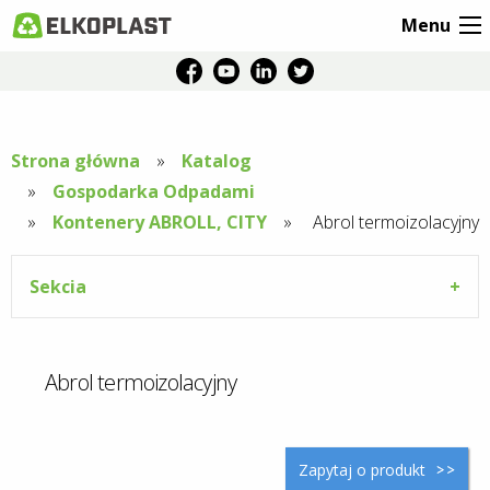
Menu
Strona główna
Katalog
Gospodarka Odpadami
Kontenery ABROLL, CITY
Aktuální
Abrol termoizolacyjny
stránka:
Sekcia
Abrol termoizolacyjny
Zapytaj o produkt