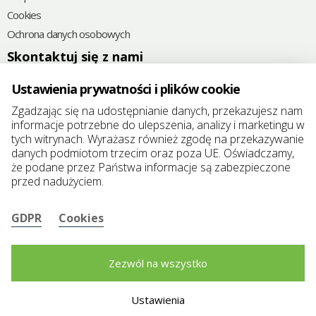
Cookies
Ochrona danych osobowych
Skontaktuj się z nami
+48
785 592 382
Ustawienia prywatności i plików cookie
@
elkoplast@elkoplast.pl
Zgadzając się na udostępnianie danych, przekazujesz nam
informacje potrzebne do ulepszenia, analizy i marketingu w
Chróścina 6D
tych witrynach. Wyrażasz również zgodę na przekazywanie
49-345 Chróścina-Skorogoszcz, Polska
danych podmiotom trzecim oraz poza UE. Oświadczamy,
że podane przez Państwa informacje są zabezpieczone
REGON: 383321457
przed nadużyciem.
NIP/VAT: 7471914499
GDPR
Cookies
Zezwól na wszystko
Ustawienia