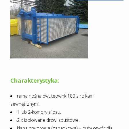
Charakterystyka:
rama nośna dwuteownk 180 z rolkami
zewnętrznymi,
1 lub 2-komory silosu,
2 x izolowane drzwi spustowe,
klapa otworowa (zapadkowa) + duży otwór dla